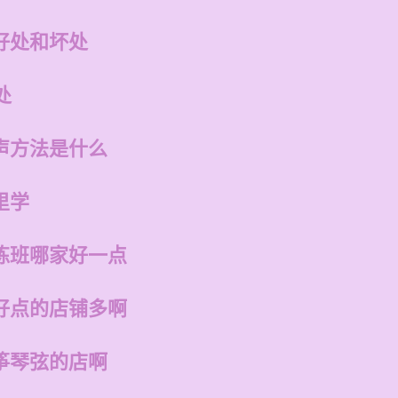
好处和坏处
处
声方法是什么
里学
练班哪家好一点
好点的店铺多啊
筝琴弦的店啊