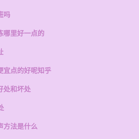
班吗
练哪里好一点的
址
便宜点的好呢知乎
好处和坏处
处
声方法是什么